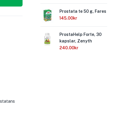
Prostata te 50 g, Fares
Man
kap
145.00
kr
40
ProstaHelp Forte, 30
kapslar, Zenyth
Bio
Ze
240.00
kr
24
rostatans