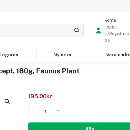
Konto
Logga
in/Registrera
dig
tegorier
Nyheter
Varumärk
ecept, 180g, Faunus Plant
195.00
kr
Köp