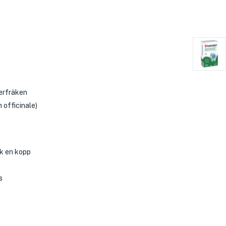
kerfräken
 officinale)
ck en kopp
s