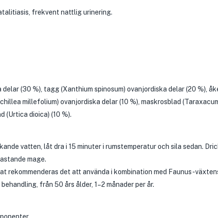
alitiasis, frekvent nattlig urinering.
 delar (30 %), tagg (Xanthium spinosum) ovanjordiska delar (20 %), å
Achillea millefolium) ovanjordiska delar (10 %), maskrosblad (Taraxacum
 (Urtica dioica) (10 %).
okande vatten, låt dra i 15 minuter i rumstemperatur och sila sedan. Dri
 fastande mage.
ltat rekommenderas det att använda i kombination med Faunus-växten
ehandling, från 50 års ålder, 1–2 månader per år.
mponenter.