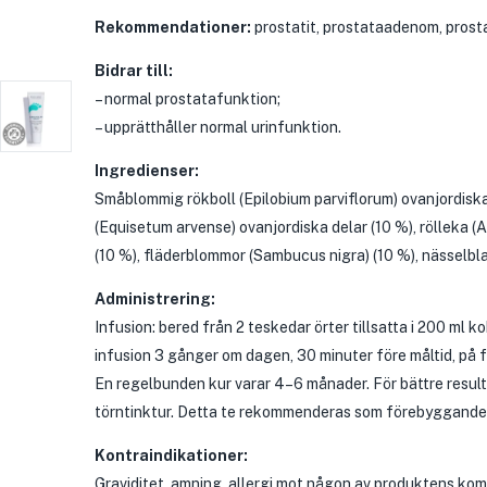
Rekommendationer:
prostatit, prostataadenom, prostat
Bidrar till:
– normal prostatafunktion;
– upprätthåller normal urinfunktion.
Ingredienser:
Småblommig rökboll (Epilobium parviflorum) ovanjordiska
(Equisetum arvense) ovanjordiska delar (10 %), rölleka (
(10 %), fläderblommor (Sambucus nigra) (10 %), nässelblad
Administrering:
Infusion: bered från 2 teskedar örter tillsatta i 200 ml k
infusion 3 gånger om dagen, 30 minuter före måltid, på
En regelbunden kur varar 4–6 månader. För bättre resu
törntinktur. Detta te rekommenderas som förebyggande b
Kontraindikationer:
Graviditet, amning, allergi mot någon av produktens ko