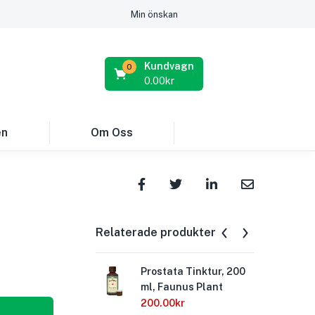
Min önskan
Kundvagn
0
0.00
kr
en
Om Oss
Relaterade produkter
Prostata Tinktur, 200
Uri
ml, Faunus Plant
Ale
200.00
kr
26