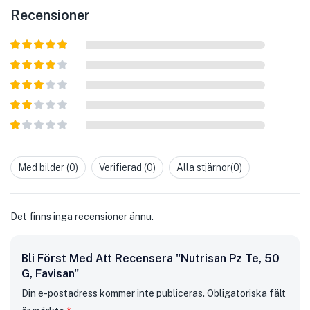
Recensioner
Betygsatt
5
av 5
Betygsatt
4
av 5
Betygsatt
3
av 5
Betygsatt
2
av
Betygsatt
5
1
av
Med bilder (
0
)
Verifierad (
0
)
Alla stjärnor(
0
)
5
Det finns inga recensioner ännu.
Bli Först Med Att Recensera "Nutrisan Pz Te, 50
G, Favisan"
Din e-postadress kommer inte publiceras.
Obligatoriska fält