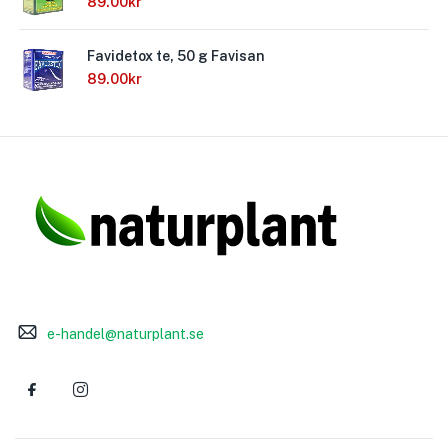
89.00
kr
Favidetox te, 50 g Favisan
89.00
kr
e-handel@naturplant.se