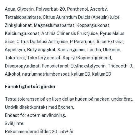
Aqua, Glycerin, Polysorbat-20, Panthenol, Ascorbyl
Tetraisopalmitate, Citrus Aurantium Dulcis (Apelsin) Juice,
Zinkglukonat, Magnesiumaspartat, Kopparglukonat,
Kalciumglukonat, Actinia Chinensis Fruktjuice, Pyrus Malus
Juice, Citrus Dudalusi Aminjuice, P Pararunusi Juice Extrakt,
Äppelsyra, Butylenglykol, Xantangummi, Lecitin, Ubikinon,
Tokoferol, Tokoferylacetat, Kapryl/Kaprintriglycerid,
Diisopropyladipat, Fenoxietanol, Etylhexylglycerin, Trideceth-9,
Alkohol, natriumnatriumbensoat, kaliumED, kaliumED
Försiktighetsåtgärder
Testa toleransen på en liten del av huden på nacken, under örat.
Undvik direktkontakt med ögonen.
Endast för extern användning.
Svälj inte.
Rekommenderad ålder: 20 – 55+ år