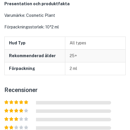
Presentation och produktfakta
Varumärke: Cosmetic Plant
Förpackningsstorlek: 10*2 ml
Hud Typ
All types
Rekommenderad ålder
25+
Förpackning
2 ml
Recensioner
Betygsatt
5
av 5
Betygsatt
4
av 5
Betygsatt