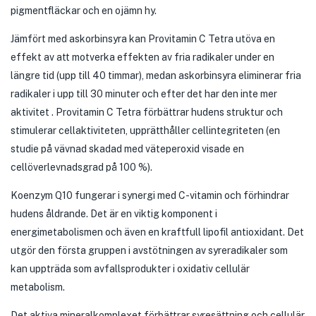
pigmentfläckar och en ojämn hy.
Jämfört med askorbinsyra kan Provitamin C Tetra utöva en
effekt av att motverka effekten av fria radikaler under en
längre tid (upp till 40 timmar), medan askorbinsyra eliminerar fria
radikaler i upp till 30 minuter och efter det har den inte mer
aktivitet . Provitamin C Tetra förbättrar hudens struktur och
stimulerar cellaktiviteten, upprätthåller cellintegriteten (en
studie på vävnad skadad med väteperoxid visade en
cellöverlevnadsgrad på 100 %).
Koenzym Q10 fungerar i synergi med C-vitamin och förhindrar
hudens åldrande. Det är en viktig komponent i
energimetabolismen och även en kraftfull lipofil antioxidant. Det
utgör den första gruppen i avstötningen av syreradikaler som
kan uppträda som avfallsprodukter i oxidativ cellulär
metabolism.
Det aktiva mineralkomplexet förbättrar syresättning och cellulär