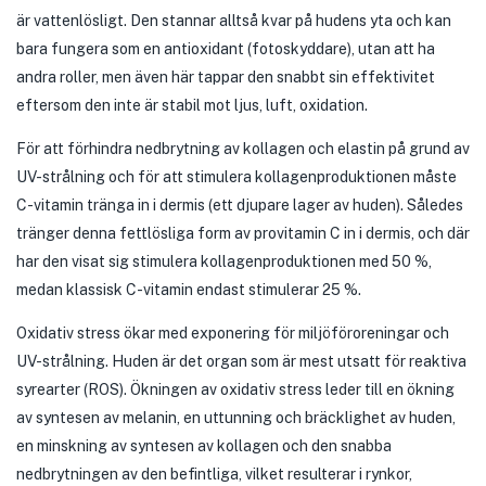
är vattenlösligt. Den stannar alltså kvar på hudens yta och kan
bara fungera som en antioxidant (fotoskyddare), utan att ha
andra roller, men även här tappar den snabbt sin effektivitet
eftersom den inte är stabil mot ljus, luft, oxidation.
För att förhindra nedbrytning av kollagen och elastin på grund av
UV-strålning och för att stimulera kollagenproduktionen måste
C-vitamin tränga in i dermis (ett djupare lager av huden). Således
tränger denna fettlösliga form av provitamin C in i dermis, och där
har den visat sig stimulera kollagenproduktionen med 50 %,
medan klassisk C-vitamin endast stimulerar 25 %.
Oxidativ stress ökar med exponering för miljöföroreningar och
UV-strålning. Huden är det organ som är mest utsatt för reaktiva
syrearter (ROS). Ökningen av oxidativ stress leder till en ökning
av syntesen av melanin, en uttunning och bräcklighet av huden,
en minskning av syntesen av kollagen och den snabba
nedbrytningen av den befintliga, vilket resulterar i rynkor,