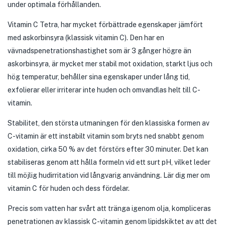
under optimala förhållanden.
Vitamin C Tetra, har mycket förbättrade egenskaper jämfört
med askorbinsyra (klassisk vitamin C). Den har en
vävnadspenetrationshastighet som är 3 gånger högre än
askorbinsyra, är mycket mer stabil mot oxidation, starkt ljus och
hög temperatur, behåller sina egenskaper under lång tid,
exfolierar eller irriterar inte huden och omvandlas helt till C-
vitamin.
Stabilitet, den största utmaningen för den klassiska formen av
C-vitamin är ett instabilt vitamin som bryts ned snabbt genom
oxidation, cirka 50 % av det förstörs efter 30 minuter. Det kan
stabiliseras genom att hålla formeln vid ett surt pH, vilket leder
till möjlig hudirritation vid långvarig användning. Lär dig mer om
vitamin C för huden och dess fördelar.
Precis som vatten har svårt att tränga igenom olja, kompliceras
penetrationen av klassisk C-vitamin genom lipidskiktet av att det