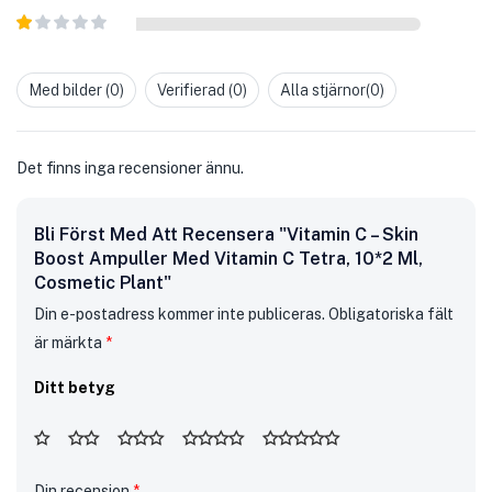
3
av 5
Betygsatt
2
av
Betygsatt
5
1
av
Med bilder (
0
)
Verifierad (
0
)
Alla stjärnor(
0
)
5
Det finns inga recensioner ännu.
Bli Först Med Att Recensera "Vitamin C – Skin
Boost Ampuller Med Vitamin C Tetra, 10*2 Ml,
Cosmetic Plant"
Din e-postadress kommer inte publiceras.
Obligatoriska fält
är märkta
*
Ditt betyg
Din recension
*