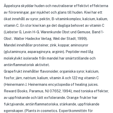
Äppelsyra skyddar huden och neutraliserar effektivt effekterna
av föroreningar, ger mjukhet och glans till huden. Kiwi har ett
ökat innehåll av syror, pektin, B-vitaminkomplex, kalcium, kalium,
vitamin C. En stor kiwi kan ge det dagliga behovet av vitamin C
(Liebster G, Levin H-G. Warenkunde Obst und Gemuse, Band 1-
Obst . Walter Hadecke Verlag, Weil der Stadt, 1999).
Mandel innehåller proteiner, zink, koppar, aminosyror
(glutaminsyra, asparaginsyra, arginin). Peptider med låg
molekylvikt isolerade från mandel har smärtstillande och
antiinflammatorisk aktivitet.
Grapefrukt innehåller flavonoider, organiska syror, kalcium,
fosfor, järn, natrium, kalium, vitamin A och 122 mg vitamin C
(Heinermann J. Heinermans encyclopedia of healing juices.
Reward Books, Paramus, NJ 07652, 1994), med toniska effekter,
av uppfriskande och lätt exfolierande. Orange frukter har
fuktgivande, antiinflammatoriska, stärkande, uppfriskande
egenskaper. (Plants in cosmetics. Expertkommittén för