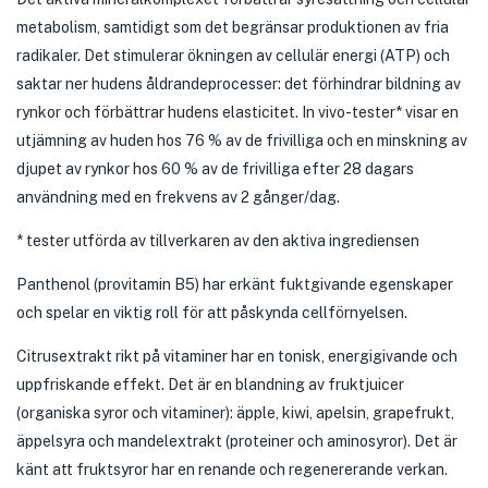
metabolism, samtidigt som det begränsar produktionen av fria
radikaler. Det stimulerar ökningen av cellulär energi (ATP) och
saktar ner hudens åldrandeprocesser: det förhindrar bildning av
rynkor och förbättrar hudens elasticitet. In vivo-tester* visar en
utjämning av huden hos 76 % av de frivilliga och en minskning av
djupet av rynkor hos 60 % av de frivilliga efter 28 dagars
användning med en frekvens av 2 gånger/dag.
* tester utförda av tillverkaren av den aktiva ingrediensen
Panthenol (provitamin B5) har erkänt fuktgivande egenskaper
och spelar en viktig roll för att påskynda cellförnyelsen.
Citrusextrakt rikt på vitaminer har en tonisk, energigivande och
uppfriskande effekt. Det är en blandning av fruktjuicer
(organiska syror och vitaminer): äpple, kiwi, apelsin, grapefrukt,
äppelsyra och mandelextrakt (proteiner och aminosyror). Det är
känt att fruktsyror har en renande och regenererande verkan.