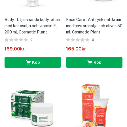
Body – Utjämnande body lotion
Face Care – Antirynk nattkräm
med kokosolja och vitamin E,
med havtornsolja och oliver, 50
200 ml, Cosmetic Plant
ml, Cosmetic Plant
0
0
169.00
kr
165.00
kr
Köp
Köp