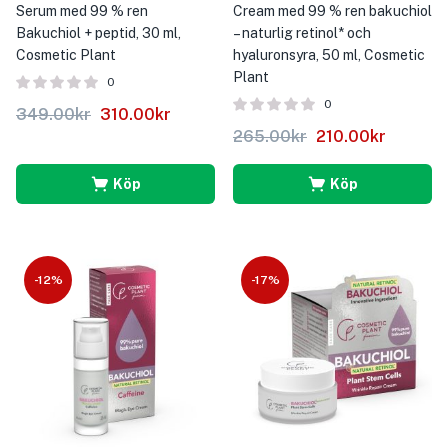
Serum med 99 % ren
Cream med 99 % ren bakuchiol
Bakuchiol + peptid, 30 ml,
– naturlig retinol* och
Cosmetic Plant
hyaluronsyra, 50 ml, Cosmetic
Plant
0
0
349.00
kr
310.00
kr
265.00
kr
210.00
kr
Köp
Köp
-12%
-17%