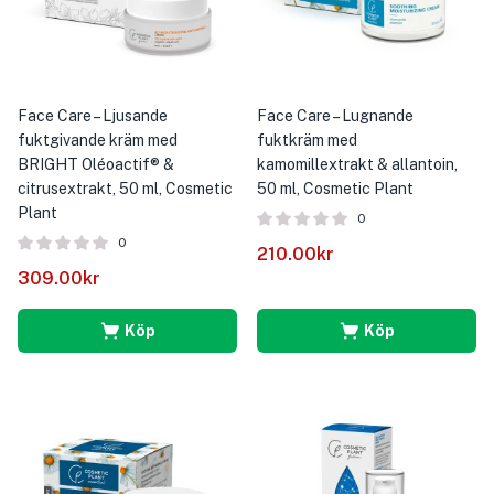
Face Care – Ljusande
Face Care – Lugnande
fuktgivande kräm med
fuktkräm med
BRIGHT Oléoactif® &
kamomillextrakt & allantoin,
citrusextrakt, 50 ml, Cosmetic
50 ml, Cosmetic Plant
Plant
0
0
210.00
kr
309.00
kr
Köp
Köp