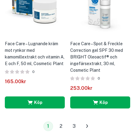
Face Care – Lugnande kräm
Face Care – Spot & Freckle
mot rynkor med
Correction gel SPF 30 med
kamomillextrakt och vitamin A,
BRIGHT Oleoactif® och
E och F, 50 ml, Cosmetic Plant
ingefärsextrakt, 30 ml,
Cosmetic Plant
0
0
165.00
kr
253.00
kr
Köp
Köp
1
2
3