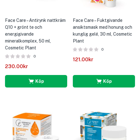
Face Care – Antirynk nattkräm
Face Care – Fuktgivande
Q10 + grönt te och
ansiktsmask med honung och
energigivande
kunglig gelé, 30 ml, Cosmetic
mineralkomplex, 50 ml,
Plant
Cosmetic Plant
0
0
121.00
kr
230.00
kr
Köp
Köp