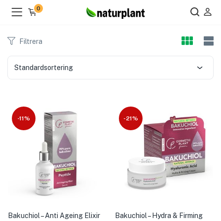
0
Filtrera
Standardsortering
ier )
-11%
-21%
Bakuchiol – Anti Ageing Elixir
Bakuchiol – Hydra & Firming