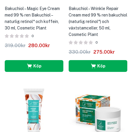
Bakuchiol – Magic Eye Cream
Bakuchiol – Wrinkle Repair
med 99 % ren Bakuchiol –
Cream med 99 % ren bakuchiol
naturlig retinol* och koffein,
(naturlig retinol*) och
30 ml, Cosmetic Plant
växtstamceller, 50 ml,
Cosmetic Plant
0
0
319.00
kr
280.00
kr
330.00
kr
275.00
kr
Köp
Köp