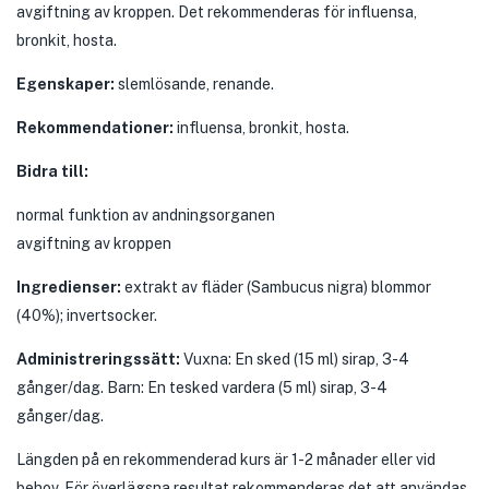
avgiftning av kroppen. Det rekommenderas för influensa,
bronkit, hosta.
Egenskaper:
slemlösande, renande.
Rekommendationer:
influensa, bronkit, hosta.
Bidra till:
normal funktion av andningsorganen
avgiftning av kroppen
Ingredienser:
extrakt av fläder (Sambucus nigra) blommor
(40%); invertsocker.
Administreringssätt:
Vuxna: En sked (15 ml) sirap, 3-4
gånger/dag. Barn: En tesked vardera (5 ml) sirap, 3-4
gånger/dag.
Längden på en rekommenderad kurs är 1-2 månader eller vid
behov. För överlägsna resultat rekommenderas det att användas