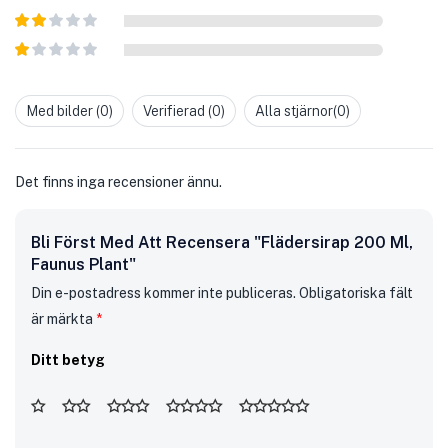
Betygsatt
3
av 5
Betygsatt
2
av
Betygsatt
5
1
av
Med bilder (
0
)
Verifierad (
0
)
Alla stjärnor(
0
)
5
Det finns inga recensioner ännu.
Bli Först Med Att Recensera "Flädersirap 200 Ml,
Faunus Plant"
Din e-postadress kommer inte publiceras.
Obligatoriska fält
är märkta
*
Ditt betyg