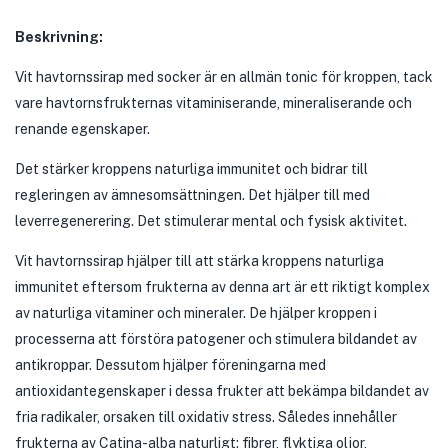
Beskrivning:
Vit havtornssirap med socker är en allmän tonic för kroppen, tack
vare havtornsfrukternas vitaminiserande, mineraliserande och
renande egenskaper.
Det stärker kroppens naturliga immunitet och bidrar till
regleringen av ämnesomsättningen. Det hjälper till med
leverregenerering. Det stimulerar mental och fysisk aktivitet.
Vit havtornssirap hjälper till att stärka kroppens naturliga
immunitet eftersom frukterna av denna art är ett riktigt komplex
av naturliga vitaminer och mineraler. De hjälper kroppen i
processerna att förstöra patogener och stimulera bildandet av
antikroppar. Dessutom hjälper föreningarna med
antioxidantegenskaper i dessa frukter att bekämpa bildandet av
fria radikaler, orsaken till oxidativ stress. Således innehåller
frukterna av Catina-alba naturligt: ​​fibrer, flyktiga oljor,