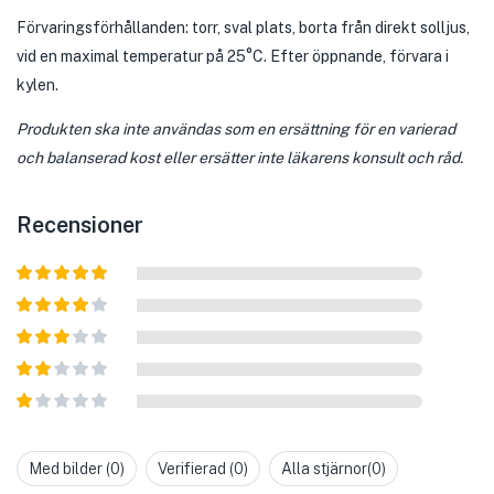
Förvaringsförhållanden: torr, sval plats, borta från direkt solljus,
vid en maximal temperatur på 25°C. Efter öppnande, förvara i
kylen.
Produkten ska inte användas som en ersättning för en varierad
och balanserad kost eller ersätter inte läkarens konsult och råd.
Recensioner
Betygsatt
5
av 5
Betygsatt
4
av 5
Betygsatt
3
av 5
Betygsatt
2
av
Betygsatt
5
1
av
Med bilder (
0
)
Verifierad (
0
)
Alla stjärnor(
0
)
5