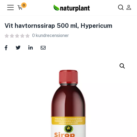
0
Vit havtornssirap 500 ml, Hypericum
0
kundrecensioner
ier )