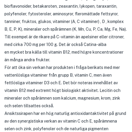
bioflavonoider, betakaroten, zeaxantin, lykopen, taraxantin,
polyfenoler, fytosteroler, aminosyror, fleromättade fettsyror,
tanniner, fruktos, glukos, vitaminer (A, C vitaminer) , D , komplex
B, E, P, K), mineraler och spårämnen (K, Mn, Cu, P, Ca, Mg, Fe, Na).
Till exempel är de rikare på C-vitamin än apelsiner eller citroner,
med cirka 700 mg per 100 g. Det är också Catina-alba
en mycket bra källa till vitamin B12, med högre koncentrationer
än många andra frukter.
För att öka sin verkan har produkten i fråga berikats med mer
vattenlösliga vitaminer från grupp B, vitamin C, men även
fettlösliga vitaminer D3 och E. Det bör noteras innehållet av
vitamin B12 med extremt högt biologiskt aktivitet. Lecitin och
mineraler och spårämnen som kalcium, magnesium, krom, zink
och selen tillsattes också.
Ansiktssirapen har en hög naturlig antioxidantaktivitet på grund
av den synergistiska verkan av vitamin C och E, spårämnena
selen och zink, polyfenoler och de naturliga pigmenten