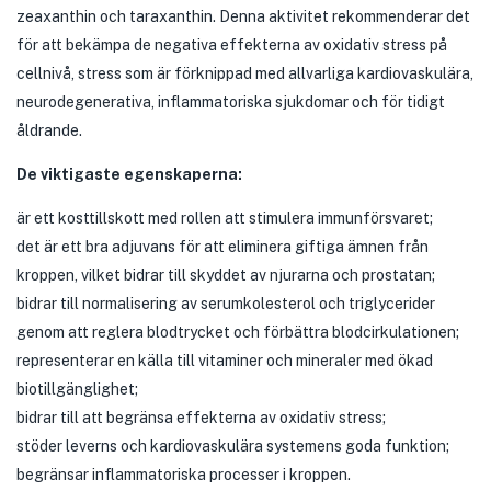
zeaxanthin och taraxanthin. Denna aktivitet rekommenderar det
för att bekämpa de negativa effekterna av oxidativ stress på
cellnivå, stress som är förknippad med allvarliga kardiovaskulära,
neurodegenerativa, inflammatoriska sjukdomar och för tidigt
åldrande.
De viktigaste egenskaperna:
är ett kosttillskott med rollen att stimulera immunförsvaret;
det är ett bra adjuvans för att eliminera giftiga ämnen från
kroppen, vilket bidrar till skyddet av njurarna och prostatan;
bidrar till normalisering av serumkolesterol och triglycerider
genom att reglera blodtrycket och förbättra blodcirkulationen;
representerar en källa till vitaminer och mineraler med ökad
biotillgänglighet;
bidrar till att begränsa effekterna av oxidativ stress;
stöder leverns och kardiovaskulära systemens goda funktion;
begränsar inflammatoriska processer i kroppen.