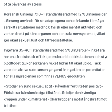
ofta påverkas av stress.
Koreansk Ginseng 7:10 – 1 standardiserad med 12 % ginsenosider
– Ginseng används för sin adaptogena och stärkande förmåga,
särskilt i situationer med hög fysisk eller mental aktivitet, och
verkar direkt på könsorganen och centrala nervsystemet, vilket
ger ökad sexuell lust och tillfredsställelse.
Ingefära 35-40:1 standardiserad med 5% gingeroler – Ingefära
har en afrodisiakisk effekt, stimulerar blodcirkulationen och styr
blodflödet till könsorganen, vilket bidrar till ökad libido. Tack
vare den aktiva substansen gingerol är ingefära en potentiator
för alla ingredienser som finns i VENUS-produkten.
– Stödjer en sund sexuell aptit – Påverkar fertiliteten positivt –
Förbättrar känslomässiga tillstånd – Stödjer den kvinnliga
kroppen under klimakteriet – Ökar kroppens motståndskraft mot
trötthet