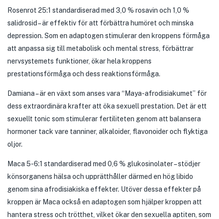
Rosenrot 25:1 standardiserad med 3,0 % rosavin och 1,0 %
salidrosid – är effektiv för att förbättra humöret och minska
depression. Som en adaptogen stimulerar den kroppens förmåga
att anpassa sig till metabolisk och mental stress, förbättrar
nervsystemets funktioner, ökar hela kroppens
prestationsförmåga och dess reaktionsförmåga.
Damiana – är en växt som anses vara “Maya-afrodisiakumet” för
dess extraordinära krafter att öka sexuell prestation. Det är ett
sexuellt tonic som stimulerar fertiliteten genom att balansera
hormoner tack vare tanniner, alkaloider, flavonoider och flyktiga
oljor.
Maca 5-6:1 standardiserad med 0,6 % glukosinolater – stödjer
könsorganens hälsa och upprätthåller därmed en hög libido
genom sina afrodisiakiska effekter. Utöver dessa effekter på
kroppen är Maca också en adaptogen som hjälper kroppen att
hantera stress och trötthet, vilket ökar den sexuella aptiten, som