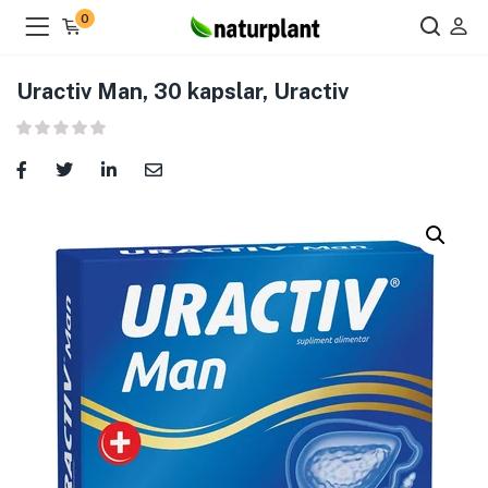
0
Uractiv Man, 30 kapslar, Uractiv
ier )