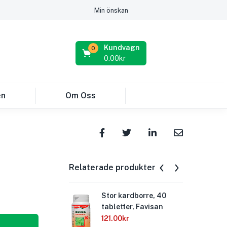
Min önskan
Kundvagn
0
0.00
kr
en
Om Oss
Relaterade produkter
Stor kardborre, 40
Fav
tabletter, Favisan
50 
121.00
kr
119