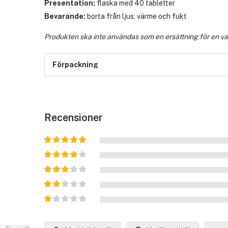
Presentation:
flaska med 40 tabletter
Bevarande:
borta från ljus, värme och fukt
Produkten ska inte användas som en ersättning för en var
Förpackning
Recensioner
Betygsatt
5
av 5
Betygsatt
4
av 5
Betygsatt
3
av 5
Betygsatt
2
av
Betygsatt
5
1
av