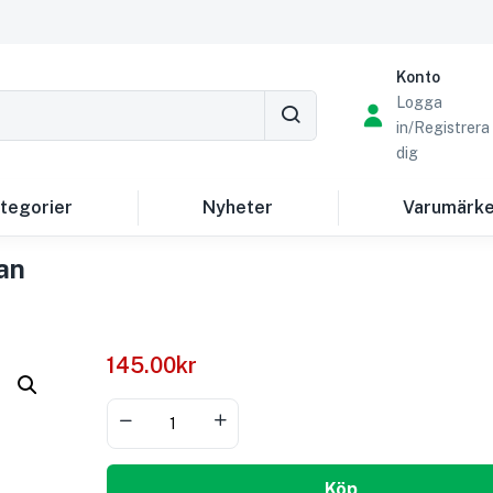
Konto
Logga
in/Registrera
dig
tegorier
Nyheter
Varumärk
an
145.00
kr
Köp