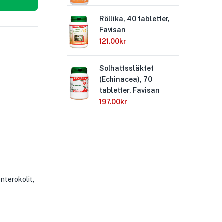
Röllika, 40 tabletter,
Mar
Favisan
tab
121.00
kr
121
Solhattssläktet
Ing
(Echinacea), 70
Fa
tabletter, Favisan
162
197.00
kr
nterokolit,