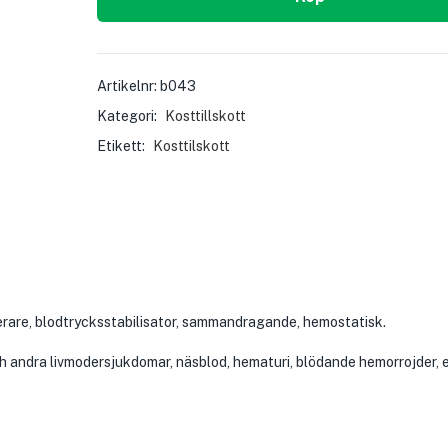
Artikelnr:
b043
Kategori:
Kosttillskott
Etikett:
Kosttilskott
rare, blodtrycksstabilisator, sammandragande, hemostatisk.
h andra livmodersjukdomar, näsblod, hematuri, blödande hemorrojder, e