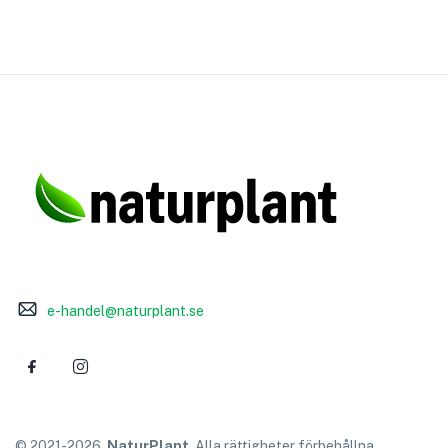
e-handel@naturplant.se
© 2021-
2026
NaturPlant
. Alla rättigheter förbehållna.