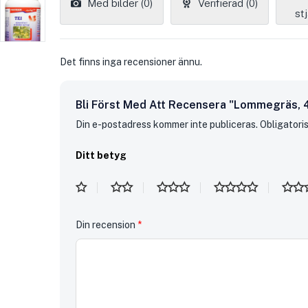
Med bilder (
0
)
Verifierad (
0
)
5
stj
Det finns inga recensioner ännu.
Bli Först Med Att Recensera "Lommegräs, 4
Din e-postadress kommer inte publiceras.
Obligatori
Ditt betyg
Din recension
*