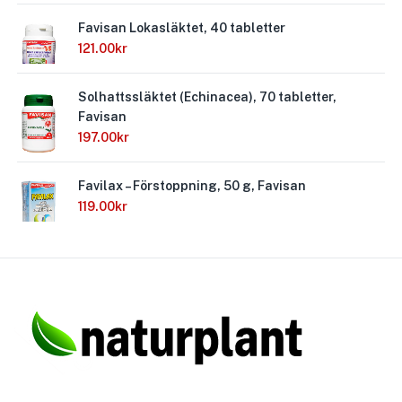
Favisan Lokasläktet, 40 tabletter
121.00
kr
Solhattssläktet (Echinacea), 70 tabletter,
Favisan
197.00
kr
Favilax – Förstoppning, 50 g, Favisan
119.00
kr