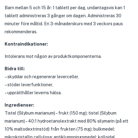
Barn mellan 5 och 15 år: 1 tablett per dag, undantagsvis kan 1
tablett administreras 3 gånger om dagen. Administreras 30
minuter före måltid. En 3-månaderskurs med 3 veckors paus
rekommenderas.
Kontraindikationer:
Intolerans mot någon av produktkomponenterna.
Bidra till:
– skyddar och regenererar leverceller,
– stöder leverfunktioner,
– upprätthåller leverns hälsa.
Ingredienser:
Tistel (Silybum marianum) – frukt (150 mg); tistel (Silybum
marianum) – 40:1 hydroetanolextrakt med 80% silymarin (på ett
10% maltodextrinstöd) från frukten (75 mg); bulkmedel:
mikrokristallin cellulosa; antiklumpningsmedel: kolloidal