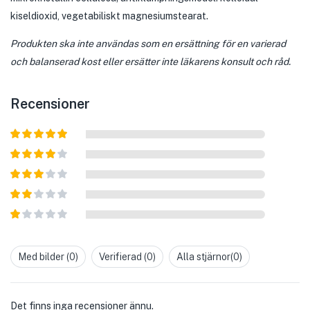
kiseldioxid, vegetabiliskt magnesiumstearat.
Produkten ska inte användas som en ersättning för en varierad
och balanserad kost eller ersätter inte läkarens konsult och råd.
Recensioner
Betygsatt
5
av 5
Betygsatt
4
av 5
Betygsatt
3
av 5
Betygsatt
2
av
Betygsatt
5
1
av
Med bilder (
0
)
Verifierad (
0
)
Alla stjärnor(
0
)
5
Det finns inga recensioner ännu.