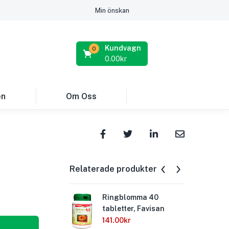
Min önskan
Kundvagn
0
0.00
kr
en
Om Oss
Relaterade produkter
Ringblomma 40
Röl
tabletter, Favisan
Fa
141.00
kr
121