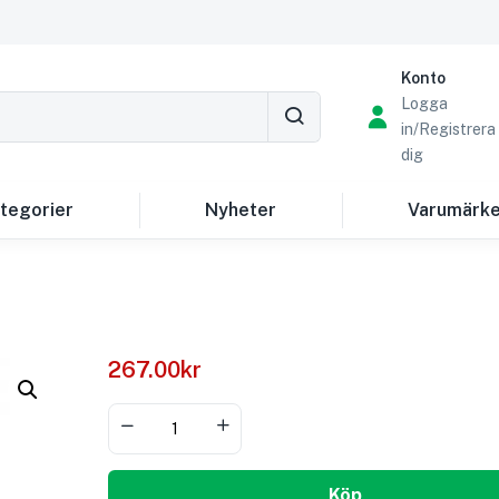
Konto
Logga
in/Registrera
dig
tegorier
Nyheter
Varumärk
267.00
kr
Köp