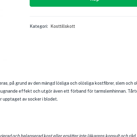
Kategori:
Kosttillskott
ras, på grund av den mängd lösliga och olösliga kostfibrer, slem och o
lugnande effekt och utgör även ett förband för tarmslemhinnan. Tårt
r upptaget av socker i blodet.
ierad och balanserad kost eller ersätter inte läkarens konsult och råd.