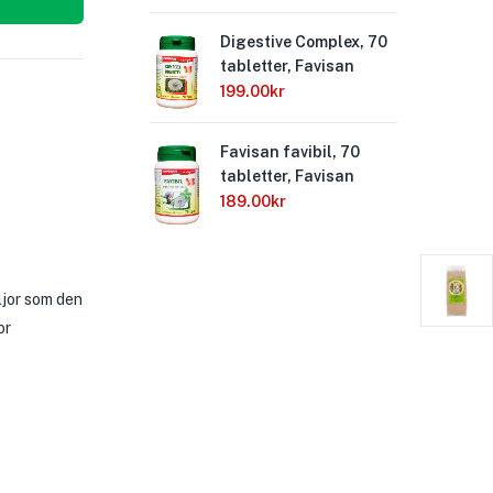
Digestive Complex, 70
Mag
tabletter, Favisan
40 
199.00
kr
79
Favisan favibil, 70
Sto
tabletter, Favisan
tab
189.00
kr
121
ljor som den
or