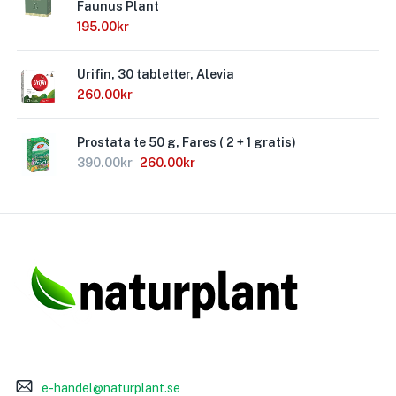
Faunus Plant
195.00
kr
Urifin, 30 tabletter, Alevia
260.00
kr
Prostata te 50 g, Fares ( 2 + 1 gratis)
390.00
kr
260.00
kr
e-handel@naturplant.se