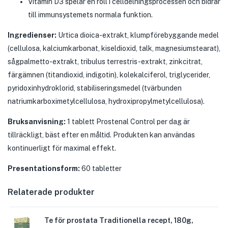
Vitamin D3 spelar en roll i celldelningsprocessen och bidrar
till immunsystemets normala funktion.
Ingredienser:
Urtica dioica-extrakt, klumpförebyggande medel
(cellulosa, kalciumkarbonat, kiseldioxid, talk, magnesiumstearat),
sågpalmetto-extrakt, tribulus terrestris-extrakt, zinkcitrat,
färgämnen (titandioxid, indigotin), kolekalciferol, triglycerider,
pyridoxinhydroklorid, stabiliseringsmedel (tvärbunden
natriumkarboximetylcellulosa, hydroxipropylmetylcellulosa).
Bruksanvisning:
1 tablett Prostenal Control per dag är
tillräckligt, bäst efter en måltid. Produkten kan användas
kontinuerligt för maximal effekt.
Presentationsform:
60 tabletter
Relaterade produkter
Te för prostata Traditionella recept, 180g,