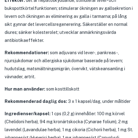
Effekter:
det är hepatoskyddande; stimulerar lever- och
bukspottkörtelfunktionen; stimulerar ökningen av gallsekretion i
levern och ökningen av eliminering av galla i tarmarna; på lång
sikt gynnar det levercellsregenerering. Säkerställer en normal
diures; sänker kolesterolet; utvecklar anmärkningsvärda
antibiotikaeffekter.
Rekommendationer:
som adjuvans vid lever-, pankreas-,
njursjukdomar och allergiska sjukdomar baserade på levern;
hudutslag, matsmältningsmigrän, övervikt, vätskeansamling i
vävnader, artrit.
Hur man använder:
som kosttillskott
Rekommenderad daglig dos:
3 x 1 kapsel/dag, under måltider
Ingredienser/kapsel:
1 cps (0,2 g) innehåller: 100 mg körvel
(Chelidoni herba), 94 mg kronärtskocka (Cynarae folium), 2 mg
lavendel (Lavandulae herba), 1 mg cikoria (Cichorii herba), 1 mg St.
johannesört (Hyperici herba), 1 mg johannesört (Convolvuli