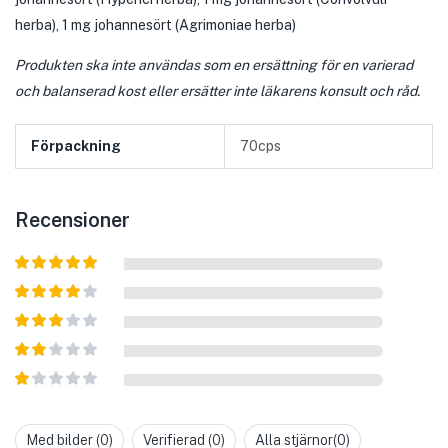
herba), 1 mg johannesört (Agrimoniae herba)
Produkten ska inte användas som en ersättning för en varierad
och balanserad kost eller ersätter inte läkarens konsult och råd.
Förpackning
70cps
Recensioner
Betygsatt
5
av 5
Betygsatt
4
av 5
Betygsatt
3
av 5
Betygsatt
2
av
Betygsatt
5
1
av
Med bilder (
0
)
Verifierad (
0
)
Alla stjärnor(
0
)
5