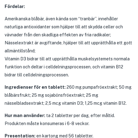
Fördelar:
Amerikanska blåbär, även kända som “tranbär”, innehåller
naturliga antioxidanter som hjälper till att skydda celler och
vävnader från den skadliga effekten av fria radikaler;
Nässelextrakt är avgiftande, hjälper till att upprätthålla ett gott
allmäntillstånd;
Vitamin D3 bidrar till att upprätthålla muskelsystemets normala
funktion och deltar i celldelningsprocessen, och vitamin B12
bidrar till celldelningsprocessen.
Ingredienser för en tablett:
260 mg pumpafröextrakt; 50 mg
blåbärsfrukt; 25 mg sojabönsfröextrakt; 25 mg
nässelbladsextrakt; 2,5 mcg vitamin D3; 1,25 mcg vitamin B12.
Hur man använder:
ta 2 tabletter per dag, efter måltid.
Produkten måste konsumeras i 6-8 veckor.
Presentation:
en kartong med 56 tabletter.