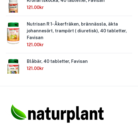
Kronärtskocka, 40 tabletter, Favisan
121.00
kr
Nutrisan R 1- Åkerfräken, brännässla, äkta
johannesört, trampört ( diuretisk), 40 tabletter,
Favisan
121.00
kr
Blåbär, 40 tabletter, Favisan
121.00
kr