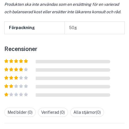
Produkten ska inte användas som en ersättning för en varierad
och balanserad kost eller ersätter inte läkarens konsult och råd.
Förpackning
50g
Recensioner
Betygsatt
5
av 5
Betygsatt
4
av 5
Betygsatt
3
av 5
Betygsatt
2
av
Betygsatt
5
1
av
Med bilder (
0
)
Verifierad (
0
)
Alla stjärnor(
0
)
5