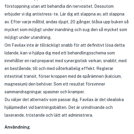
förstoppning utan att behandla din nervositet. Dessutom
erbjuder vi dig antistress-te. Lär dig att slappna av, att slappna
av. Efter varje måltid, andas djupt, 20 gånger, blåsa upp buken så
mycket som möjligt under inandning och sug den så mycket som
möjligt under utandning.
Om Favilax inte är tillräckligt snabb för att definitivt lösa detta
lidande, kan vi hjälpa dig med ett behandlingsschema som
innehåller en rad preparat med synergistisk verkan, snabbt, med
en bestående, till och med oåterkallelig effekt. Reglerar
intestinal transit, förser kroppen med de spårämnen (kalcium,
magnesium) den behöver. Som ett resultat försvinner
sammandragningar, spasmer och kramper.
Du väljer det alternativ som passar dig. Favilax är det idealiska
hjälpmedlet vid bantningsbälten. Det är urindrivande och
laxerande, tröstande och lätt att administrera.
Användning