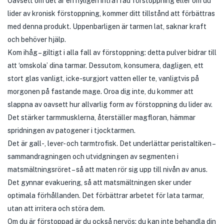
Oavsett om det är en nyligen inträffad förstoppning eller om du
lider av kronisk förstoppning, kommer ditt tillstånd att förbättras
med denna produkt. Uppenbarligen är tarmen lat, saknar kraft
och behöver hjälp.
Kom ihåg – giltigt i alla fall av förstoppning: detta pulver bidrar till
att ‘omskola’ dina tarmar. Dessutom, konsumera, dagligen, ett
stort glas vanligt, icke-surgjort vatten eller te, vanligtvis på
morgonen på fastande mage. Oroa dig inte, du kommer att
slappna av oavsett hur allvarlig form av förstoppning du lider av.
Det stärker tarmmusklerna, återställer magfloran, hämmar
spridningen av patogener i tjocktarmen.
Det är gall-, lever- och tarmtrofisk. Det underlättar peristaltiken –
sammandragningen och utvidgningen av segmenten i
matsmältningsröret – så att maten rör sig upp till nivån av anus.
Det gynnar evakuering, så att matsmältningen sker under
optimala förhållanden. Det förbättrar arbetet för lata tarmar,
utan att irritera och störa dem.
Om du är förstoppad är du också nervös; du kan inte behandla din