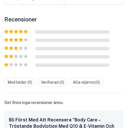
Recensioner
Betygsatt
5
av 5
Betygsatt
4
av 5
Betygsatt
3
av 5
Betygsatt
2
av
Betygsatt
5
1
av
Med bilder (
0
)
Verifierad (
0
)
Alla stjärnor(
0
)
5
Det finns inga recensioner ännu.
Bli Först Med Att Recensera "Body Care –
Tröstande Bodylotion Med Q10 & E-Vitamin Och