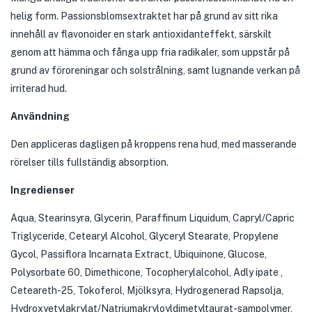
helig form. Passionsblomsextraktet har på grund av sitt rika
innehåll av flavonoider en stark antioxidanteffekt, särskilt
genom att hämma och fånga upp fria radikaler, som uppstår på
grund av föroreningar och solstrålning, samt lugnande verkan på
irriterad hud.
Användning
Den appliceras dagligen på kroppens rena hud, med masserande
rörelser tills fullständig absorption.
Ingredienser
Aqua, Stearinsyra, Glycerin, Paraffinum Liquidum, Capryl/Capric
Triglyceride, Cetearyl Alcohol, Glyceryl Stearate, Propylene
Gycol, Passiflora Incarnata Extract, Ubiquinone, Glucose,
Polysorbate 60, Dimethicone, Tocopherylalcohol, Adly ipate ,
Ceteareth-25, Tokoferol, Mjölksyra, Hydrogenerad Rapsolja,
Hydroxyetylakrylat/Natriumakryloyldimetyltaurat-sampolymer,